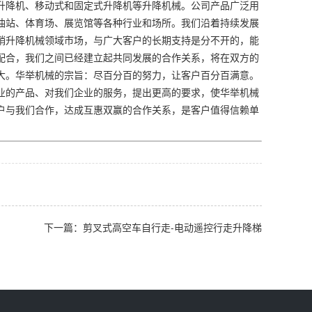
升降机、移动式和固定式升降机等升降机械。公司产品广泛用
油站、体育场、展览馆等各种行业和场所。我们沿着持续发展
销升降机械领域市场，与广大客户的长期支持是分不开的，能
配合，我们之间已经建立起共同发展的合作关系，将在双方的
大。华举机械的宗旨：尽百分百的努力，让客户百分百满意。
业的产品、对我们企业的服务，提出更高的要求，使华举机械
户与我们合作，达成互惠双赢的合作关系，是客户值得信赖单
下一篇：剪叉式高空车自行走-电动遥控行走升降梯