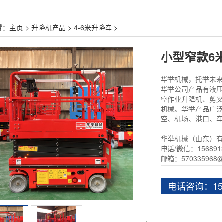
置：
主页
>
升降机产品
>
4-6米升降车
>
华举机械，托举未
华举公司产品有液
空作业升降机、剪
机械。华举产品广
空、机场、港口、
华举机械（山东）
电话/微信：15689
邮箱：570335968@
电话咨询：156