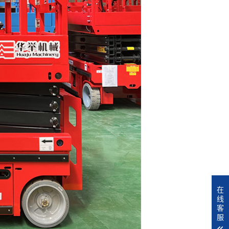
在
线
客
服