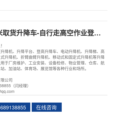
小型窄款6米取货升降车-自行走高空作业登高车
来！
压升降机、升降平台、登高升降车、电动升降机、升降梯、高
叉式升降机、折臂曲臂升降机、移动式和固定式升降机等升降
泛用于厂房维护、工业安装、设备检修、物业管理、仓库、航
车站、加油站、体育场、展览馆等各种行业和场所。
有限公司
138855（闫经理）
qq.com
89138855
在线咨询