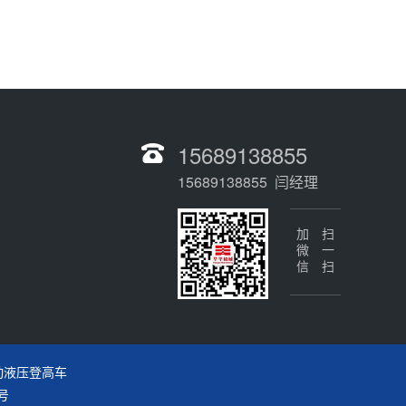
15689138855
15689138855 闫经理
加微信
扫一扫
电动液压登高车
号