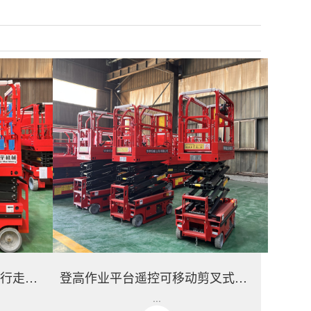
小型窄款6米取货升降车-自行走高空作业登高车
登高作业平台遥控可移动剪叉式举升机
...