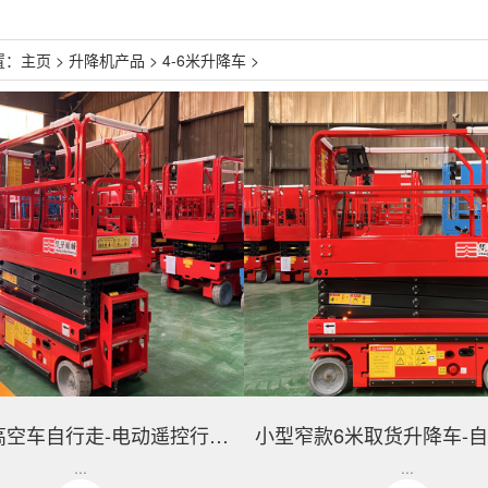
置：
主页
>
升降机产品
>
4-6米升降车
>
剪叉式高空车自行走-电动遥控行走升降梯
...
...