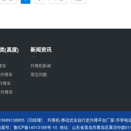
类(高度)
新闻资讯
降车
升降机新闻
米升降车
常见问题
米升降车
上升降车
5689138855（闫经理） 升降机-移动式全自行走升降平台厂家-华举
备案号：
鲁ICP备14013188号-10
地址：山东省青岛市黄岛区黄河中路51