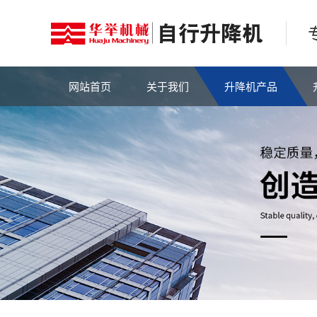
网站首页
关于我们
升降机产品