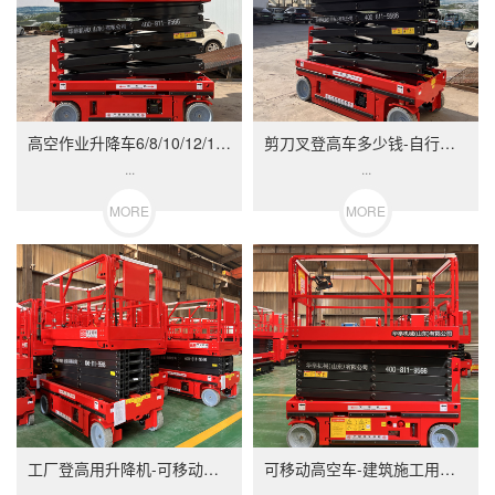
高空作业升降车6/8/10/12/14米-电动登高作业机械设
剪刀叉登高车多少钱-自行式高空作业升降机
...
...
MORE
MORE
工厂登高用升降机-可移动全自行高空作业升降车
可移动高空车-建筑施工用高空作业登高车替代脚
...
...