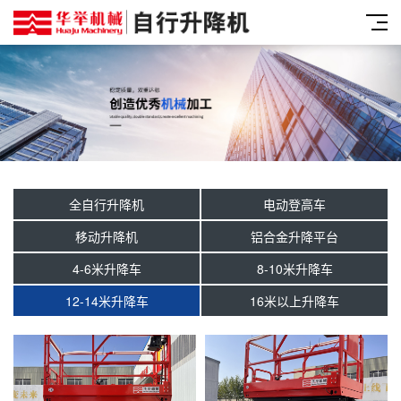
全自行升降机
电动登高车
移动升降机
铝合金升降平台
4-6米升降车
8-10米升降车
12-14米升降车
16米以上升降车