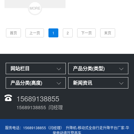
MORE
首页
上一页
1
2
下一页
末页
网站栏目
产品分类(类型)
产品分类(高度)
新闻资讯
15689138855
15689138855 闫经理
服务电话：15689138855（闫经理） 升降机-移动式全自行走升降平台厂家-华
举电动液压登高车