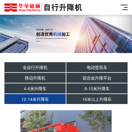
全自行升降机
电动登高车
移动升降机
铝合金升降平台
4-6米升降车
8-10米升降车
12-14米升降车
16米以上升降车