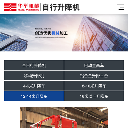
全自行升降机
电动登高车
移动升降机
铝合金升降平台
4-6米升降车
8-10米升降车
12-14米升降车
16米以上升降车