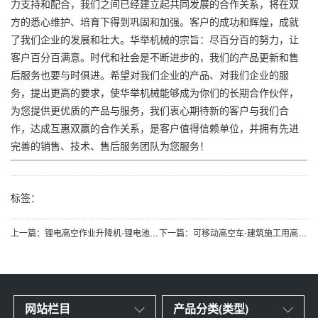
力支持和配合，我们之间已经建立起共同发展的合作关系，将在双
方的悉心维护、培育下得到巩固和加强。客户的成功和辉煌，成就
了我们企业的发展和壮大。华举机械的宗旨：尽百分百的努力，让
客户百分百满意。时代和社会是不断进步的，我们的产品更新和售
后服务也要与时俱进。希望对我们企业的产品、对我们企业的服
务，提出更高的要求，使华举机械能够成为你们的长期合作伙伴，
为您提供更优质的产品与服务，我们衷心期待新的客户与我们合
作，达成互惠双赢的合作关系，是客户值得信赖单位，并拥有先进
完善的销售、技术、售后服务团队为您服务！
标签：
上一篇：锂电高空作业升降机-锂电池长续航登高车升降平
下一篇：可移动高空车-建筑施工用高空作业登高车替代脚
网站栏目
产品分类(类型)